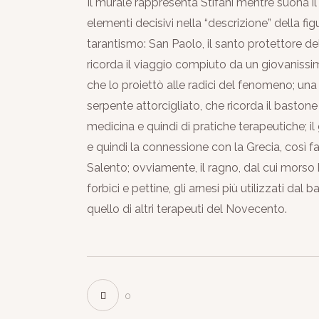
Il murale rappresenta Stifani mentre suona il 
elementi decisivi nella “descrizione” della f
tarantismo: San Paolo, il santo protettore del
ricorda il viaggio compiuto da un giovanissi
che lo proiettò alle radici del fenomeno; un
serpente attorcigliato, che ricorda il basto
medicina e quindi di pratiche terapeutiche; il
e quindi la connessione con la Grecia, così fa
Salento; ovviamente, il ragno, dal cui morso h
forbici e pettine, gli arnesi più utilizzati dal ba
quello di altri terapeuti del Novecento.
0